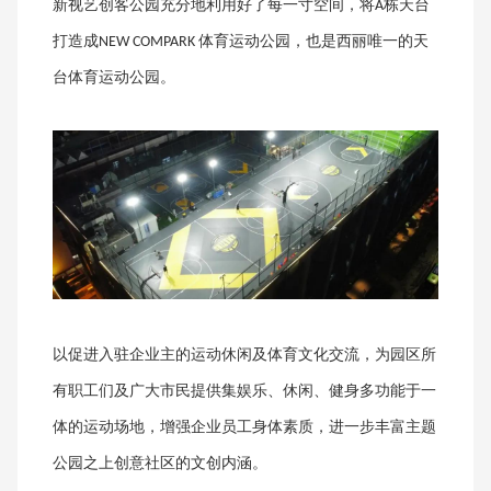
新视艺创客公园
充分地利用好了每一寸
空间，将
栋天台
A
打造成
体育运动公园
，也是
西丽唯一的天
NEW COMPARK
台体育运动公园。
以
促进入驻企业主的
运动休闲及体育文化交流，为园区
所
有职工们
及广大市民提供集
娱乐
、休闲、健身
多
功能于一
体的
运动场地
，增强企业员工身体素质，
进一步
丰富
主题
公园之上创意
社区
的
文
创内涵。