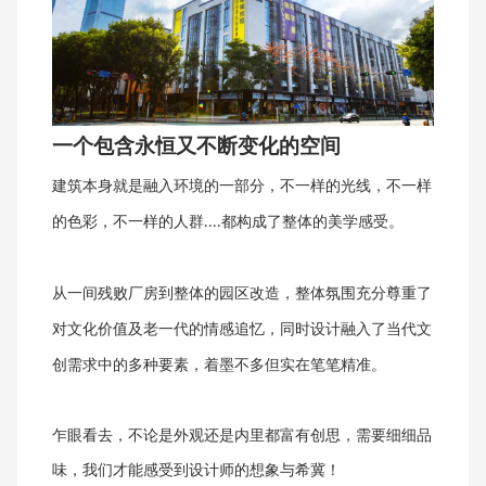
一个包含永恒又不断变化的空间
建筑本身就是融入环境的一部分，不一样的光线，不一样
的色彩，不一样的人群
都构成了整体的美学感受。
....
从一间残败厂房到
整体
的园区改造，整体氛围充分尊重了
对文
化
价值及老一代的情感追忆，同时设计融入了当代文
创
需求中的
多种
要素
，着墨不多但实在笔笔精准。
乍眼看去，不论是外观还是内里都富有创思，需要细细品
味，我们才能感受到设计师的想象与希冀！