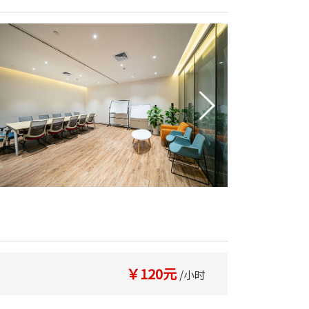
￥120元
/小时