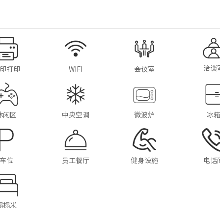
洽谈
印打印
WIFI
会议室
休闲区
中央空调
微波炉
冰
车位
员工餐厅
健身设施
电话
榻榻米